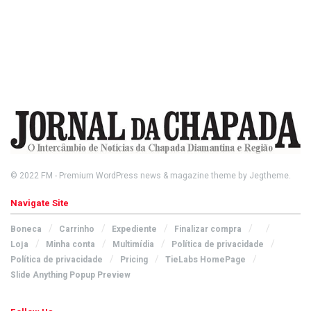
© 2022
FM
- Premium WordPress news & magazine theme by
Jegtheme
.
Navigate Site
Boneca
Carrinho
Expediente
Finalizar compra
Loja
Minha conta
Multimídia
Política de privacidade
Política de privacidade
Pricing
TieLabs HomePage
Slide Anything Popup Preview