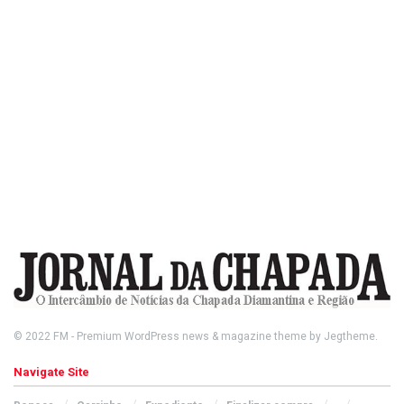
© 2022
FM
- Premium WordPress news & magazine theme by
Jegtheme
.
Navigate Site