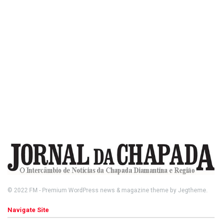
© 2022
FM
- Premium WordPress news & magazine theme by
Jegtheme
.
Navigate Site