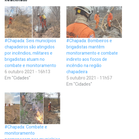
#Chapada: Seis municípios
#Chapada: Bombeiros e
chapadeiros são atingidos
brigadistas mantêm
por incêndios; militares e
monitoramento e combate
brigadistas atuam no
indireto aos focos de
combate e monitoramento
incêndio na região
6 outubro 2021 - 16h13
chapadeira
Em "Cidades"
5 outubro 2021 - 11h57
Em "Cidades"
#Chapada: Combate e
monitoramento