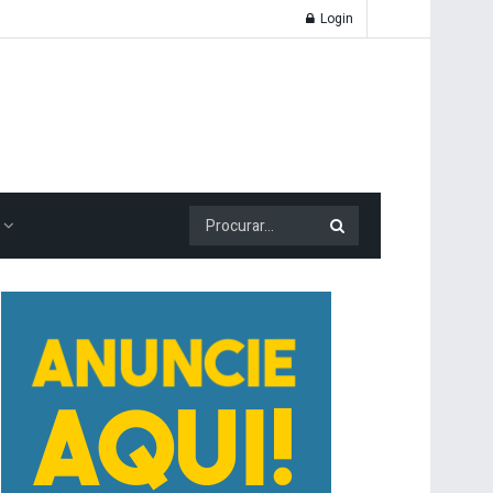
Login