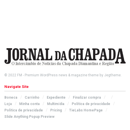
© 2022
FM
- Premium WordPress news & magazine theme by
Jegtheme
.
Navigate Site
Boneca
Carrinho
Expediente
Finalizar compra
Loja
Minha conta
Multimídia
Política de privacidade
Política de privacidade
Pricing
TieLabs HomePage
Slide Anything Popup Preview