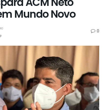
dispara ACM Neto
 em Mundo Novo
40
0
p