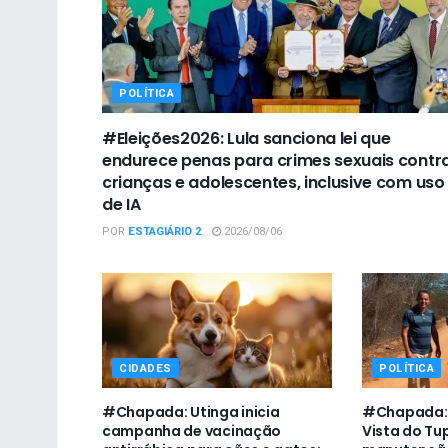
POLÍTICA
#Eleições2026: Lula sanciona lei que
endurece penas para crimes sexuais contr
crianças e adolescentes, inclusive com uso
de IA
POR
ESTAGIÁRIO 2
2026/08/06
CIDADES
POLÍTICA
#Chapada: Utinga inicia
#Chapada: 
campanha de vacinação
Vista do Tup