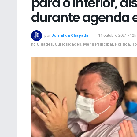
para o interior, 
durante agenda
por
Jornal da Chapada
11 outubro 2021 - 12h
no
Cidades
,
Curiosidades
,
Menu Principal
,
Política
,
To