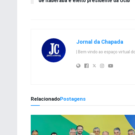
de Itaberaba é eleito presidente da Ucib
Jornal da Chapada
| Bem vindo ao espaço virtual
Relacionado
Postagens