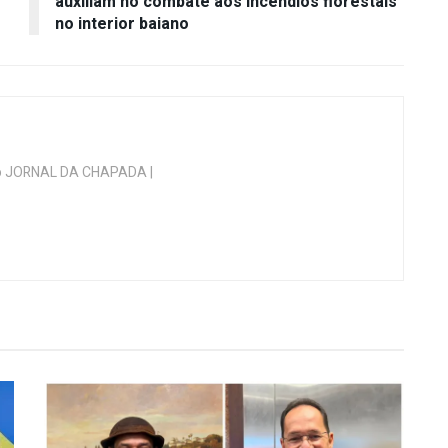
auxiliam no combate aos incêndios florestais
no interior baiano
 do JORNAL DA CHAPADA |