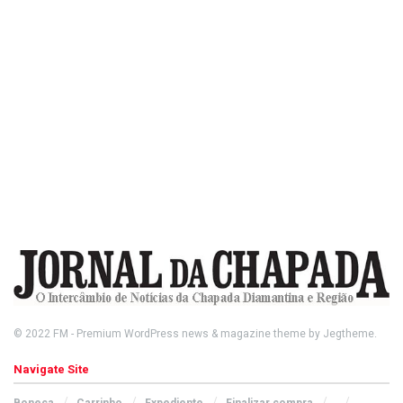
© 2022
FM
- Premium WordPress news & magazine theme by
Jegtheme
.
Navigate Site