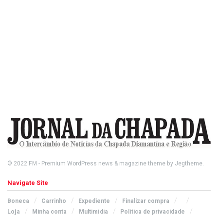
© 2022
FM
- Premium WordPress news & magazine theme by
Jegtheme
.
Navigate Site
Boneca
Carrinho
Expediente
Finalizar compra
Loja
Minha conta
Multimídia
Política de privacidade