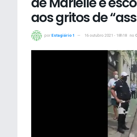
de Marielle é esc
aos gritos de “as
por
Estagiário 1
16 outubro 2021 - 18h18
no