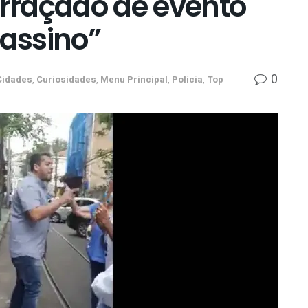
orraçado de evento
sassino”
0
Cidades
,
Curiosidades
,
Menu Principal
,
Polícia
,
Top