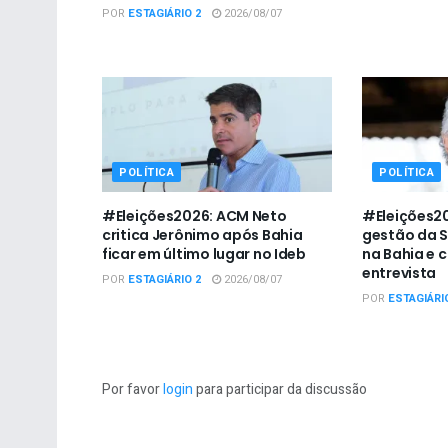
POR
ESTAGIÁRIO 2
2026/08/07
POLÍTICA
POLÍTICA
#Eleições2026: ACM Neto
#Eleições20
critica Jerônimo após Bahia
gestão da 
ficar em último lugar no Ideb
na Bahia e 
entrevista
POR
ESTAGIÁRIO 2
2026/08/07
POR
ESTAGIÁRI
Por favor
login
para participar da discussão