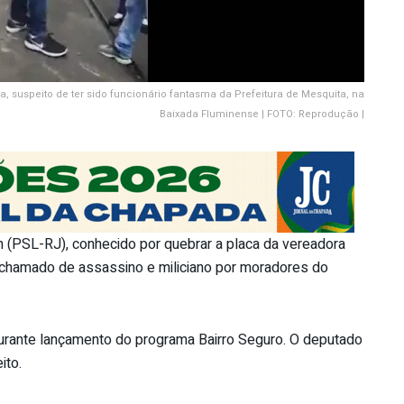
, suspeito de ter sido funcionário fantasma da Prefeitura de Mesquita, na
Baixada Fluminense | FOTO: Reprodução |
 (PSL-RJ), conhecido por quebrar a placa da vereadora
 chamado de assassino e miliciano por moradores do
urante lançamento do programa Bairro Seguro. O deputado
ito.