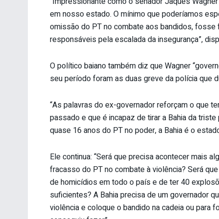
“Impressionante como o senador Jaques Wagner fe
em nosso estado. O mínimo que poderíamos esper
omissão do PT no combate aos bandidos, fosse 
responsáveis pela escalada da insegurança”, disp
O político baiano também diz que Wagner “govern
seu período foram as duas greve da polícia que d
“As palavras do ex-governador reforçam o que te
passado e que é incapaz de tirar a Bahia da trist
quase 16 anos do PT no poder, a Bahia é o estado
Ele continua: “Será que precisa acontecer mais 
fracasso do PT no combate à violência? Será que o
de homicídios em todo o país e de ter 40 explo
suficientes? A Bahia precisa de um governador q
violência e coloque o bandido na cadeia ou para