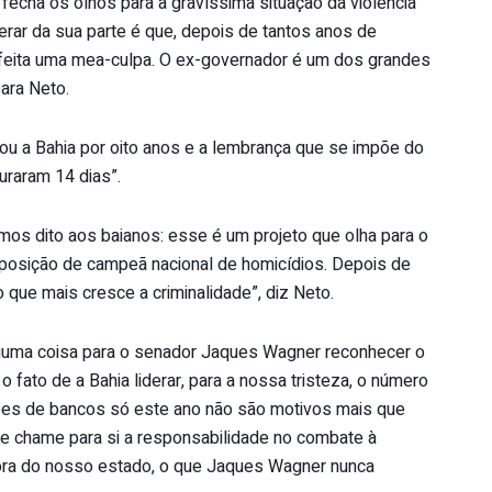
cha os olhos para a gravíssima situação da violência
ar da sua parte é que, depois de tantos anos de
feita uma mea-culpa. O ex-governador é um dos grandes
ara Neto.
ou a Bahia por oito anos e a lembrança que se impõe do
uraram 14 dias”.
mos dito aos baianos: esse é um projeto que olha para o
e posição de campeã nacional de homicídios. Depois de
 que mais cresce a criminalidade”, diz Neto.
alguma coisa para o senador Jaques Wagner reconhecer o
 fato de a Bahia liderar, para a nossa tristeza, o número
sões de bancos só este ano não são motivos mais que
ue chame para si a responsabilidade no combate à
 fora do nosso estado, o que Jaques Wagner nunca