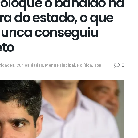
oloque o bandido na
ra do estado, o que
unca conseguiu
eto
0
Cidades
,
Curiosidades
,
Menu Principal
,
Política
,
Top