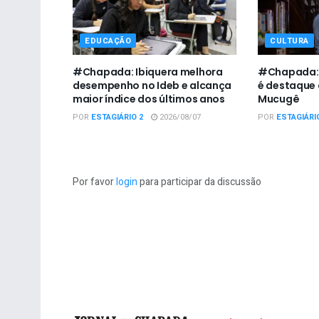
EDUCAÇÃO
CULTURA
#Chapada: Ibiquera melhora
#Chapada: I
desempenho no Ideb e alcança
é destaque 
maior índice dos últimos anos
Mucugê
POR
ESTAGIÁRIO 2
2026/08/07
POR
ESTAGIÁRI
Por favor
login
para participar da discussão