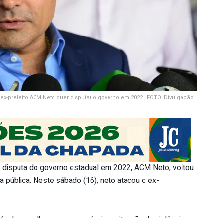
 ex-prefeito ACM Neto quer disputar o governo em 2022 | FOTO: Divulgação |
a disputa do governo estadual em 2022, ACM Neto, voltou
ça pública. Neste sábado (16), neto atacou o ex-