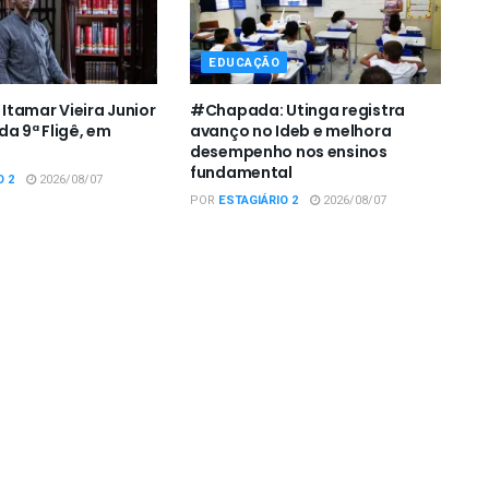
EDUCAÇÃO
tamar Vieira Junior
#Chapada: Utinga registra
da 9ª Fligê, em
avanço no Ideb e melhora
desempenho nos ensinos
fundamental
O 2
2026/08/07
POR
ESTAGIÁRIO 2
2026/08/07