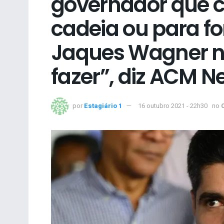
governador que c
cadeia ou para fo
Jaques Wagner n
fazer”, diz ACM N
por
Estagiário 1
16 outubro 2021 - 22h30
no