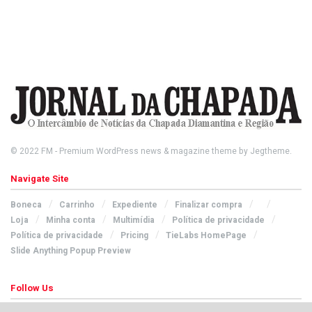
© 2022
FM
- Premium WordPress news & magazine theme by
Jegtheme
.
Navigate Site
Boneca
Carrinho
Expediente
Finalizar compra
Loja
Minha conta
Multimídia
Política de privacidade
Política de privacidade
Pricing
TieLabs HomePage
Slide Anything Popup Preview
Follow Us