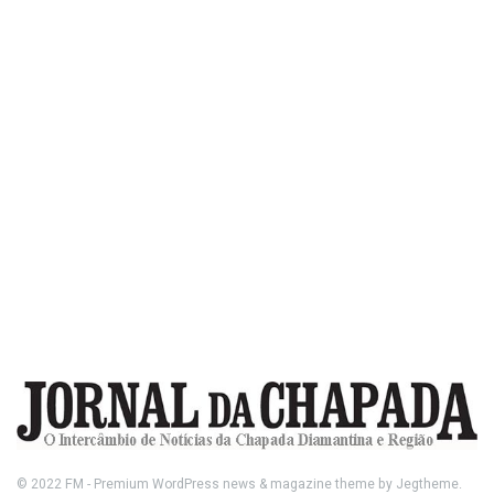
© 2022
FM
- Premium WordPress news & magazine theme by
Jegtheme
.