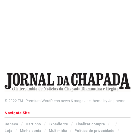
© 2022
FM
- Premium WordPress news & magazine theme by
Jegtheme
.
Navigate Site
Boneca
Carrinho
Expediente
Finalizar compra
Loja
Minha conta
Multimídia
Política de privacidade