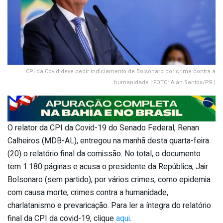
CPI da Covid deve pedir indiciamento de Bolsonaro por crime contra a
humanidade | FOTO: Alan Santos/PR |
O relator da CPI da Covid-19 do Senado Federal, Renan
Calheiros (MDB-AL), entregou na manhã desta quarta-feira
(20) o relatório final da comissão. No total, o documento
tem 1.180 páginas e acusa o presidente da República, Jair
Bolsonaro (sem partido), por vários crimes, como epidemia
com causa morte, crimes contra a humanidade,
charlatanismo e prevaricação. Para ler a íntegra do relatório
final da CPI da covid-19, clique
aqui
.