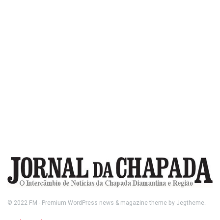
© 2022
FM
- Premium WordPress news & magazine theme by
Jegtheme
.