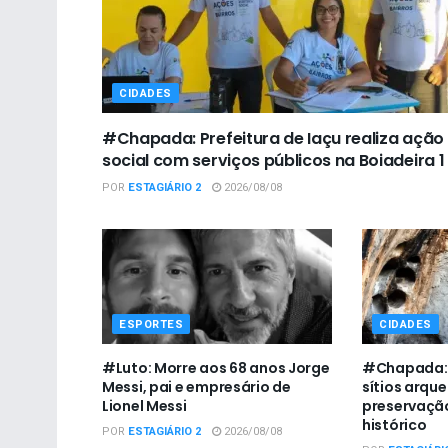
CIDADES
#Chapada: Prefeitura de Iaçu realiza ação
social com serviços públicos na Boiadeira 1
POR
ESTAGIÁRIO 2
2026/08/08
ESPORTES
CIDADES
#Luto: Morre aos 68 anos Jorge
#Chapada: I
Messi, pai e empresário de
sítios arqu
Lionel Messi
preservaçã
histórico
POR
ESTAGIÁRIO 2
2026/08/08