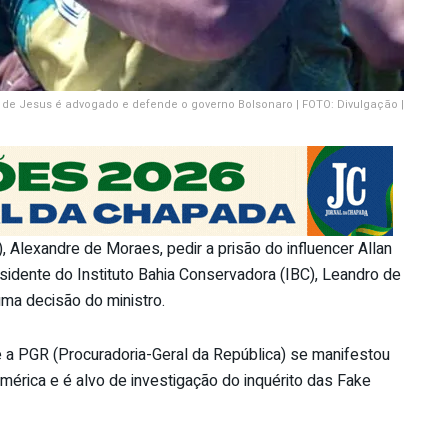
 de Jesus é advogado e defende o governo Bolsonaro | FOTO: Divulgação |
, Alexandre de Moraes, pedir a prisão do influencer Allan
sidente do Instituto Bahia Conservadora (IBC), Leandro de
uma decisão do ministro.
, e a PGR (Procuradoria-Geral da República) se manifestou
mérica e é alvo de investigação do inquérito das Fake