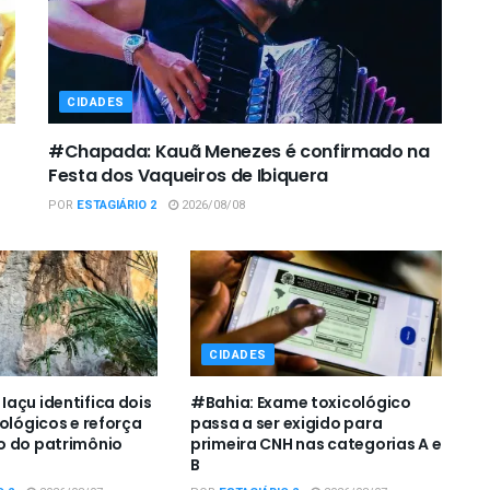
CIDADES
#Chapada: Kauã Menezes é confirmado na
Festa dos Vaqueiros de Ibiquera
POR
ESTAGIÁRIO 2
2026/08/08
CIDADES
açu identifica dois
#Bahia: Exame toxicológico
eológicos e reforça
passa a ser exigido para
o do patrimônio
primeira CNH nas categorias A e
B