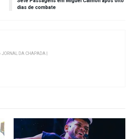
Sete Passagens em Miguel Calmon após oito
dias de combate
 do JORNAL DA CHAPADA |