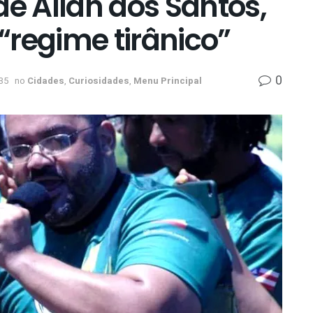
de Allan dos Santos,
 “regime tirânico”
0
35
no
Cidades
,
Curiosidades
,
Menu Principal