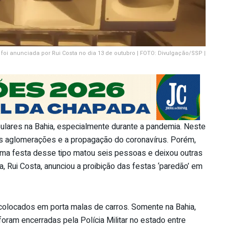
 foi anunciada por Rui Costa no dia 13 de outubro | FOTO: Divulgação/SSP |
pulares na Bahia, especialmente durante a pandemia. Neste
 às aglomerações e a propagação do coronavírus. Porém,
uma festa desse tipo matou seis pessoas e deixou outras
, Rui Costa, anunciou a proibição das festas ‘paredão’ em
colocados em porta malas de carros. Somente na Bahia,
foram encerradas pela Polícia Militar no estado entre