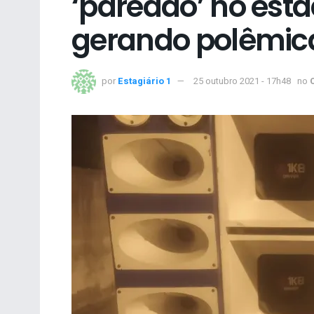
‘paredão’ no est
gerando polêmic
por
Estagiário 1
25 outubro 2021 - 17h48
no