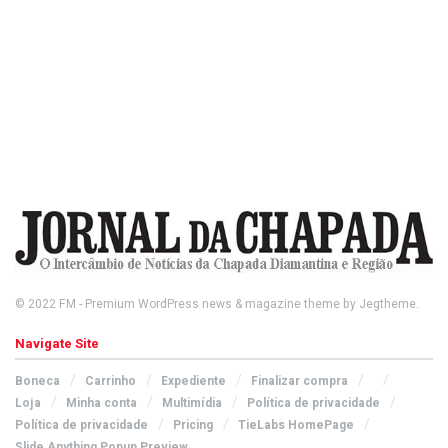
© 2022
FM
- Premium WordPress news & magazine theme by
Jegtheme
.
Navigate Site
Boneca
Carrinho
Expediente
Finalizar compra
Loja
Minha conta
Multimídia
Política de privacidade
Política de privacidade
Pricing
TieLabs HomePage
Slide Anything Popup Preview