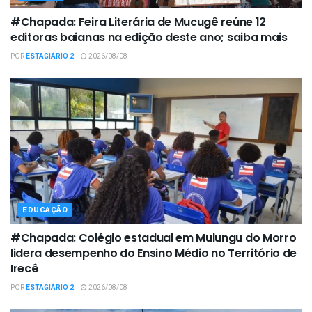
#Chapada: Feira Literária de Mucugê reúne 12
editoras baianas na edição deste ano; saiba mais
POR
ESTAGIÁRIO 2
2026/08/08
EDUCAÇÃO
#Chapada: Colégio estadual em Mulungu do Morro
lidera desempenho do Ensino Médio no Território de
Irecê
POR
ESTAGIÁRIO 2
2026/08/08