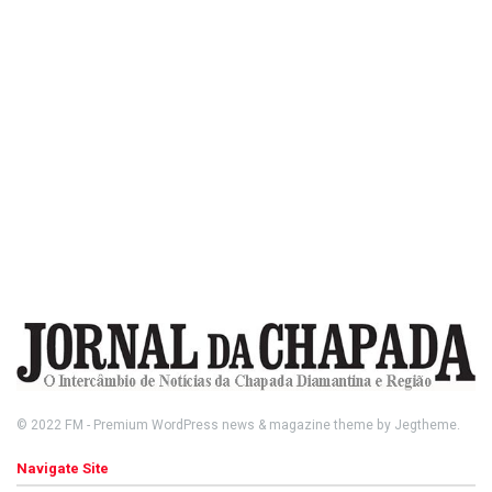
© 2022
FM
- Premium WordPress news & magazine theme by
Jegtheme
.
Navigate Site