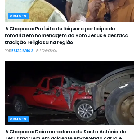
CIDADES
#Chapada: Prefeito de Ibiquera participa de
romaria em homenagem ao Bom Jesus e destaca
tradição religiosa na região
POR
ESTAGIÁRIO 2
2026/08/06
CIDADES
#Chapada: Dois moradores de Santo Antônio de
Jesus morrem em acidente envolvendo carro e