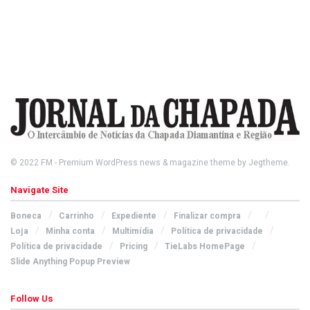
© 2022
FM
- Premium WordPress news & magazine theme by
Jegtheme
.
Navigate Site
Boneca
Carrinho
Expediente
Finalizar compra
Loja
Minha conta
Multimídia
Política de privacidade
Política de privacidade
Pricing
TieLabs HomePage
Slide Anything Popup Preview
Follow Us