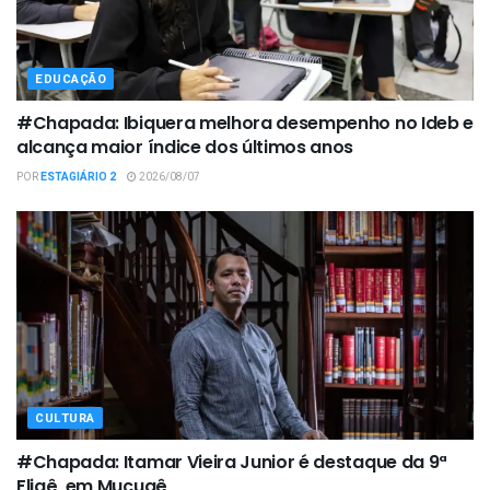
EDUCAÇÃO
#Chapada: Ibiquera melhora desempenho no Ideb e
alcança maior índice dos últimos anos
POR
ESTAGIÁRIO 2
2026/08/07
CULTURA
#Chapada: Itamar Vieira Junior é destaque da 9ª
Fligê, em Mucugê