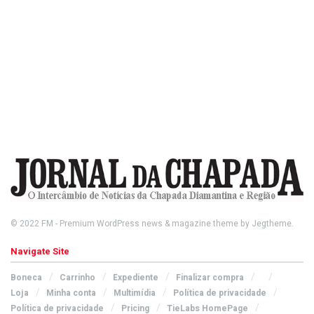
© 2022
FM
- Premium WordPress news & magazine theme by
Jegtheme
.
Navigate Site
Boneca
Carrinho
Expediente
Finalizar compra
Loja
Minha conta
Multimídia
Política de privacidade
Política de privacidade
Pricing
TieLabs HomePage