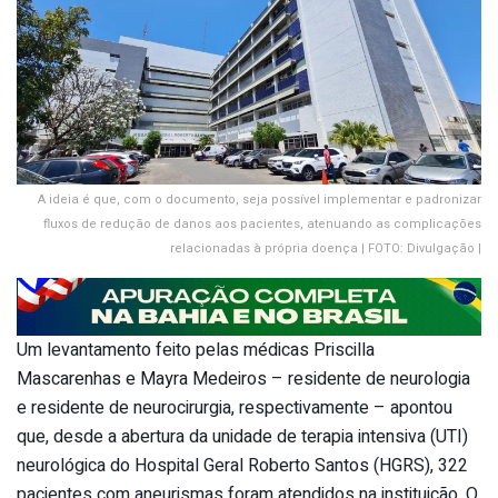
A ideia é que, com o documento, seja possível implementar e padronizar
fluxos de redução de danos aos pacientes, atenuando as complicações
relacionadas à própria doença | FOTO: Divulgação |
Um levantamento feito pelas médicas Priscilla
Mascarenhas e Mayra Medeiros – residente de neurologia
e residente de neurocirurgia, respectivamente – apontou
que, desde a abertura da unidade de terapia intensiva (UTI)
neurológica do Hospital Geral Roberto Santos (HGRS), 322
pacientes com aneurismas foram atendidos na instituição. O