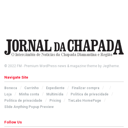
© 2022
FM
- Premium WordPress news & magazine theme by
Jegtheme
.
Navigate Site
Boneca
Carrinho
Expediente
Finalizar compra
Loja
Minha conta
Multimídia
Política de privacidade
Política de privacidade
Pricing
TieLabs HomePage
Slide Anything Popup Preview
Follow Us