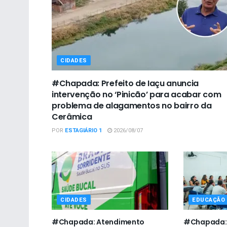
CIDADES
#Chapada: Prefeito de Iaçu anuncia
intervenção no ‘Pinicão’ para acabar com
problema de alagamentos no bairro da
Cerâmica
POR
ESTAGIÁRIO 1
2026/08/07
CIDADES
EDUCAÇÃO
#Chapada: Atendimento
#Chapada: