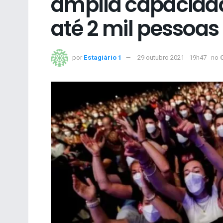
amplia capacidad
até 2 mil pessoa
por
Estagiário 1
29 outubro 2021 - 19h47
no