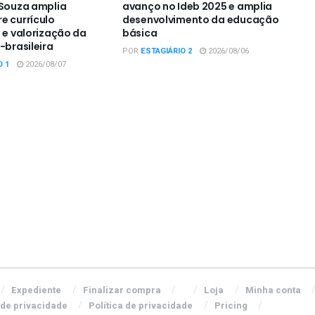
 Souza amplia
avanço no Ideb 2025 e amplia
e currículo
desenvolvimento da educação
a e valorização da
básica
-brasileira
POR
ESTAGIÁRIO 2
2026/08/06
O 1
2026/08/07
Expediente
Finalizar compra
Loja
Minha conta
 de privacidade
Política de privacidade
Pricing