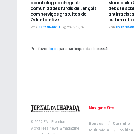
odontológico chega às
Marcionílio
comunidades rurais de Lençóis
debate sobr
com serviços gratuitos do
antirracist
Odontomóvel
cultura afro
POR
ESTAGIÁRIO 1
2026/08/07
POR
ESTAGIÁRI
Por favor
login
para participar da discussão
Navigate Site
© 2022
FM
- Premium
Boneca
Carrinho
WordPress news & magazine
Multimídia
Política