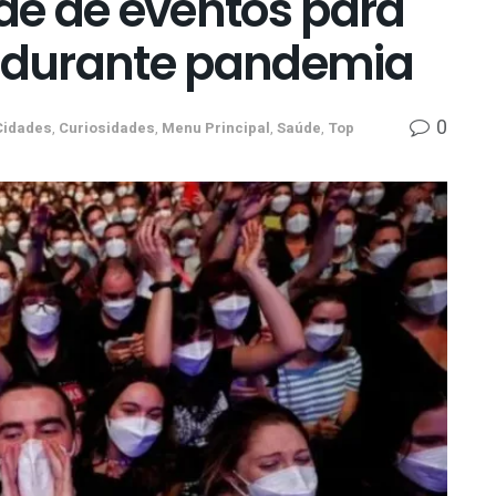
e de eventos para
s durante pandemia
0
Cidades
,
Curiosidades
,
Menu Principal
,
Saúde
,
Top