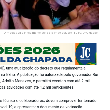
A medida vale inicialmente até o dia 1º de outubro | FOTO: Divulgação |
(30), uma atualização do decreto que regulamenta a
na Bahia. A publicação foi autorizada pelo governador Rui
, Adolfo Menezes, e permitirá eventos com até 2 mil
as atividades com até 1,2 mil participantes.
uipe técnica e colaboradores, devem comprovar ter tomado
covid-19, e apresentar o documento de vacinação