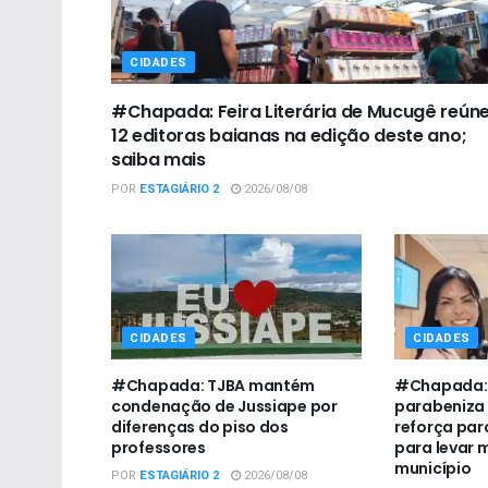
CIDADES
#Chapada: Feira Literária de Mucugê reún
12 editoras baianas na edição deste ano;
saiba mais
POR
ESTAGIÁRIO 2
2026/08/08
CIDADES
CIDADES
#Chapada: TJBA mantém
#Chapada:
condenação de Jussiape por
parabeniza
diferenças do piso dos
reforça par
professores
para levar 
município
POR
ESTAGIÁRIO 2
2026/08/08