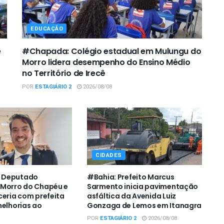
EDUCAÇÃO
e
#Chapada: Colégio estadual em Mulungu do
Morro lidera desempenho do Ensino Médio
no Território de Irecê
POR
ESTAGIÁRIO 2
2026/08/08
CIDADES
 Deputado
#Bahia: Prefeito Marcus
 Morro do Chapéu e
Sarmento inicia pavimentação
ceria com prefeita
asfáltica da Avenida Luiz
melhorias ao
Gonzaga de Lemos em Itanagra
POR
ESTAGIÁRIO 2
2026/08/08