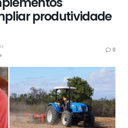
mplementos
mpliar produtividade
13
0
p