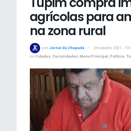
Tupim compra i
agrícolas para a
na zona rural
por
Jornal da Chapada
29 outubro 2021 - 11h
no
Cidades
,
Curiosidades
,
Menu Principal
,
Política
,
To