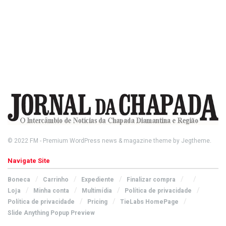
© 2022
FM
- Premium WordPress news & magazine theme by
Jegtheme
.
Navigate Site
Boneca
Carrinho
Expediente
Finalizar compra
Loja
Minha conta
Multimídia
Política de privacidade
Política de privacidade
Pricing
TieLabs HomePage
Slide Anything Popup Preview