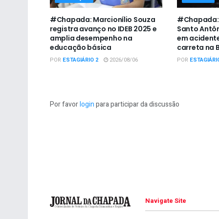
#Chapada: Marcionílio Souza
#Chapada: 
registra avanço no IDEB 2025 e
Santo Antô
amplia desempenho na
em acidente
educação básica
carreta na 
POR
ESTAGIÁRIO 2
2026/08/06
POR
ESTAGIÁRI
Por favor
login
para participar da discussão
Navigate Site