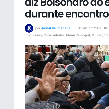
diz Bolsonaro ao 
durante encontro
por
Jornal da Chapada
31 outubro 2021 - 10h
no
Cidades
,
Curiosidades
,
Menu Principal
,
Mundo
,
To