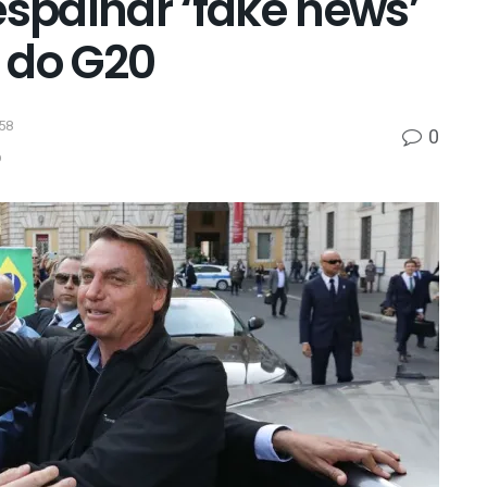
espalhar ‘fake news’
 do G20
58
0
p