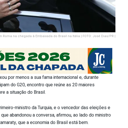
 Roma na chegada à Embaixada do Brasil na Itália | FOTO: José Dias/PR |
xou por menos a sua fama internacional e, durante
cipam do G20, encontro que reúne as 20 maiores
e a situação do Brasil.
meiro-ministro da Turquia, e o vencedor das eleições e
, que abandonou a conversa, afirmou, ao lado do ministro
tamaraty, que a economia do Brasil está bem.