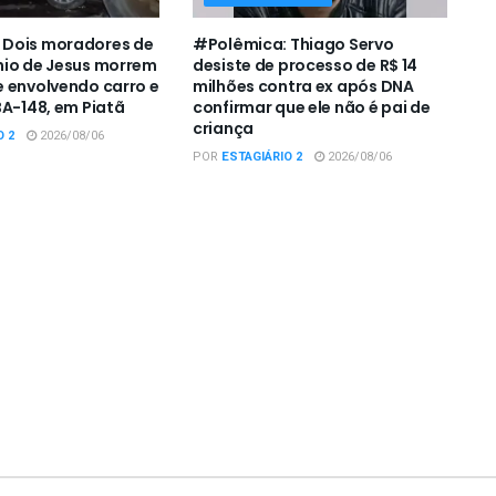
Dois moradores de
#Polêmica: Thiago Servo
nio de Jesus morrem
desiste de processo de R$ 14
 envolvendo carro e
milhões contra ex após DNA
BA-148, em Piatã
confirmar que ele não é pai de
criança
O 2
2026/08/06
POR
ESTAGIÁRIO 2
2026/08/06