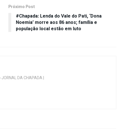
Próximo Post
#Chapada: Lenda do Vale do Pati, ‘Dona
Noemia’ morre aos 86 anos; família e
população local estão em luto
 do JORNAL DA CHAPADA |