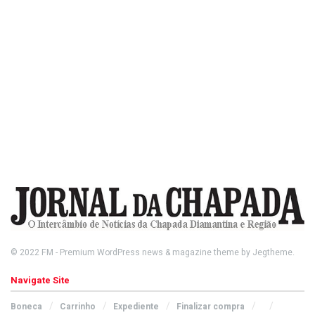
© 2022
FM
- Premium WordPress news & magazine theme by
Jegtheme
.
Navigate Site
Boneca
Carrinho
Expediente
Finalizar compra