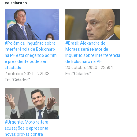
Relacionado
#Polêmica: Inquérito sobre
#Brasil: Alexandre de
interferência de Bolsonaro
Moraes será relator de
na PF está chegando ao fim
inquérito sobre interferência
e presidente pode ser
de Bolsonaro na PF
afastado
20 outubro 2020 - 22h04
7 outubro 2021 - 22h33
Em "Cidades"
Em "Cidades"
#Urgente: Moro reitera
acusações e apresenta
novas provas contra