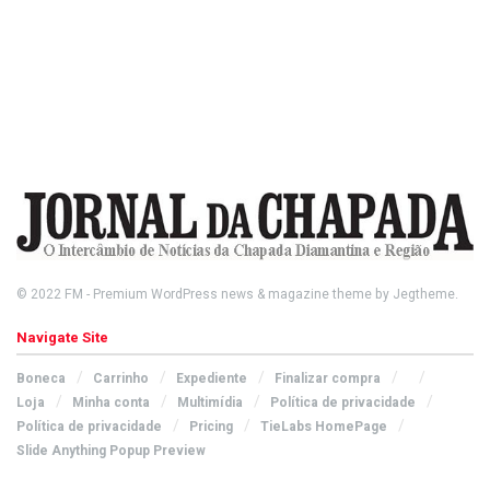
© 2022
FM
- Premium WordPress news & magazine theme by
Jegtheme
.
Navigate Site
Boneca
Carrinho
Expediente
Finalizar compra
Loja
Minha conta
Multimídia
Política de privacidade
Política de privacidade
Pricing
TieLabs HomePage
Slide Anything Popup Preview