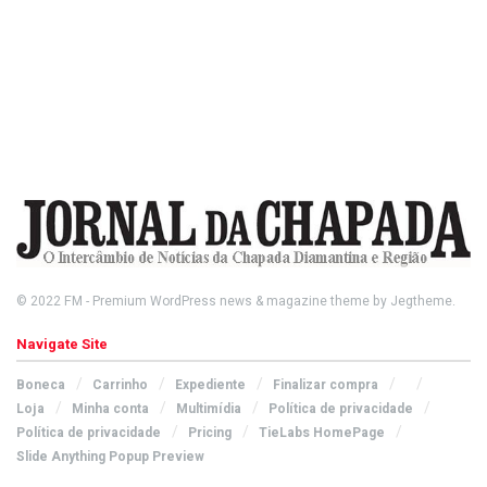
© 2022
FM
- Premium WordPress news & magazine theme by
Jegtheme
.
Navigate Site
Boneca
Carrinho
Expediente
Finalizar compra
Loja
Minha conta
Multimídia
Política de privacidade
Política de privacidade
Pricing
TieLabs HomePage
Slide Anything Popup Preview