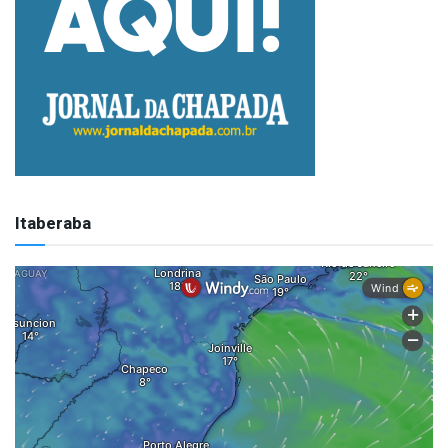
Itaberaba