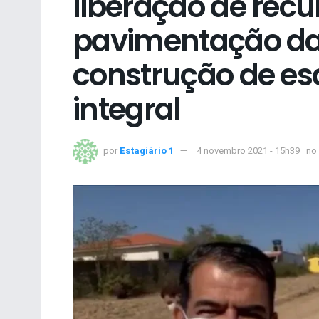
liberação de recu
pavimentação da
construção de e
integral
por
Estagiário 1
4 novembro 2021 - 15h39
no