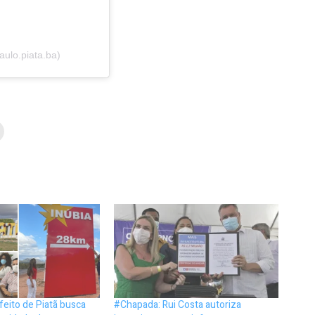
ulo.piata.ba)
eito de Piatã busca
#Chapada: Rui Costa autoriza