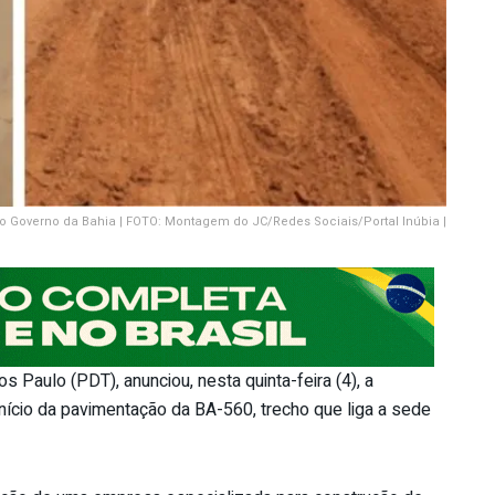
o Governo da Bahia | FOTO: Montagem do JC/Redes Sociais/Portal Inúbia |
s Paulo (PDT), anunciou, nesta quinta-feira (4), a
início da pavimentação da BA-560, trecho que liga a sede