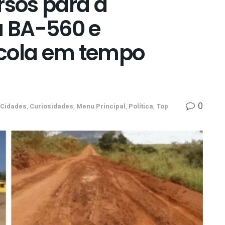
rsos para a
 BA-560 e
scola em tempo
0
Cidades
,
Curiosidades
,
Menu Principal
,
Política
,
Top