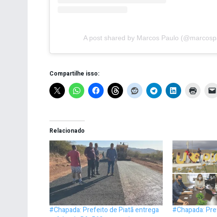
A post shared by Marcos Paulo (@marcospa
Compartilhe isso:
Relacionado
#Chapada: Prefeito de Piatã entrega
#Chapada: Pref