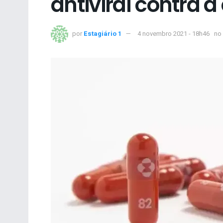
antiviral contra a
por
Estagiário 1
4 novembro 2021 - 18h46
no