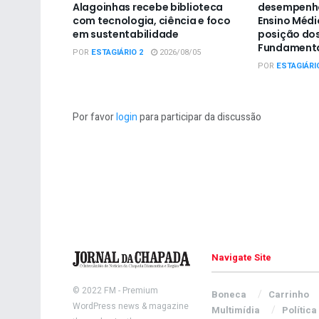
Alagoinhas recebe biblioteca
desempenho
com tecnologia, ciência e foco
Ensino Médio
em sustentabilidade
posição dos
Fundamenta
POR
ESTAGIÁRIO 2
2026/08/05
POR
ESTAGIÁRI
Por favor
login
para participar da discussão
Navigate Site
© 2022
FM
- Premium
Boneca
Carrinho
WordPress news & magazine
Multimídia
Política