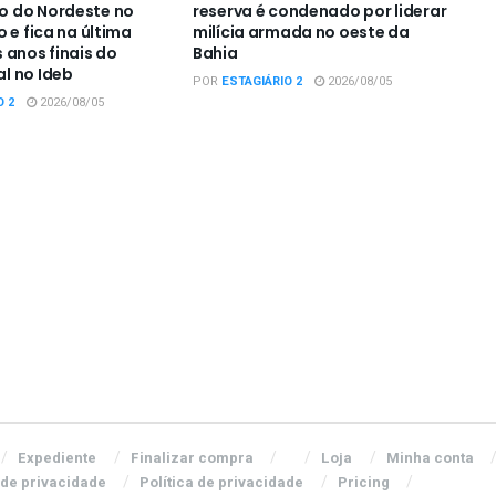
 do Nordeste no
reserva é condenado por liderar
 e fica na última
milícia armada no oeste da
 anos finais do
Bahia
l no Ideb
POR
ESTAGIÁRIO 2
2026/08/05
O 2
2026/08/05
Expediente
Finalizar compra
Loja
Minha conta
 de privacidade
Política de privacidade
Pricing