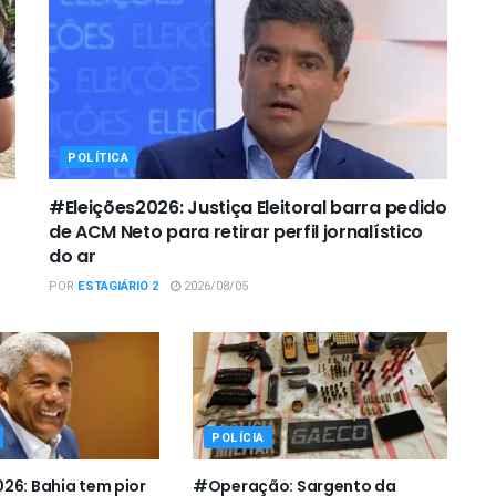
POLÍTICA
#Eleições2026: Justiça Eleitoral barra pedido
de ACM Neto para retirar perfil jornalístico
do ar
POR
ESTAGIÁRIO 2
2026/08/05
POLÍCIA
26: Bahia tem pior
#Operação: Sargento da