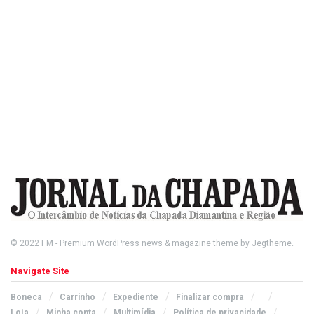
© 2022
FM
- Premium WordPress news & magazine theme by
Jegtheme
.
Navigate Site
Boneca
Carrinho
Expediente
Finalizar compra
Loja
Minha conta
Multimídia
Política de privacidade