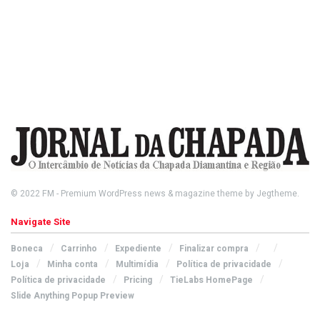
© 2022
FM
- Premium WordPress news & magazine theme by
Jegtheme
.
Navigate Site
Boneca
Carrinho
Expediente
Finalizar compra
Loja
Minha conta
Multimídia
Política de privacidade
Política de privacidade
Pricing
TieLabs HomePage
Slide Anything Popup Preview