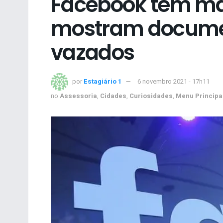
Facebook têm mai
mostram documen
vazados
por
Estagiário 1
6 novembro 2021 - 17h11
no
Assessoria
,
Cidades
,
Curiosidades
,
Menu Principa