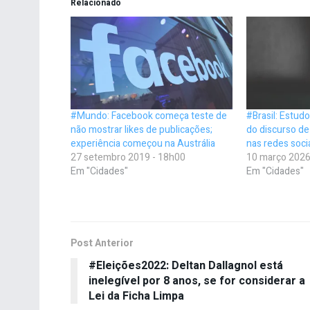
Relacionado
#Mundo: Facebook começa teste de
#Brasil: Estud
não mostrar likes de publicações;
do discurso de
experiência começou na Austrália
nas redes soci
27 setembro 2019 - 18h00
10 março 2026
Em "Cidades"
Em "Cidades"
Post Anterior
#Eleições2022: Deltan Dallagnol está
inelegível por 8 anos, se for considerar a
Lei da Ficha Limpa