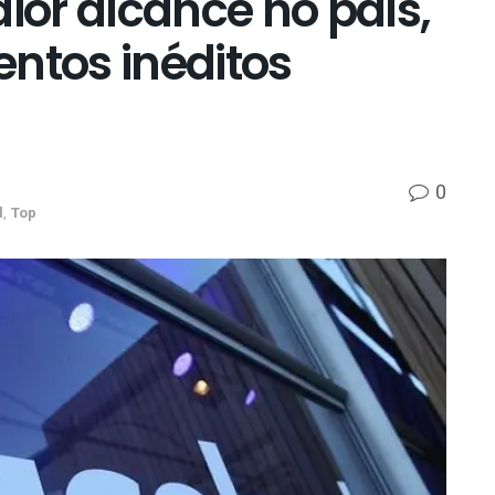
or alcance no país,
tos inéditos
0
l
,
Top