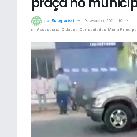
praça no municíp
por
Estagiário 1
9 novembro 2021 - 16h44
no
Assessoria
,
Cidades
,
Curiosidades
,
Menu Principa