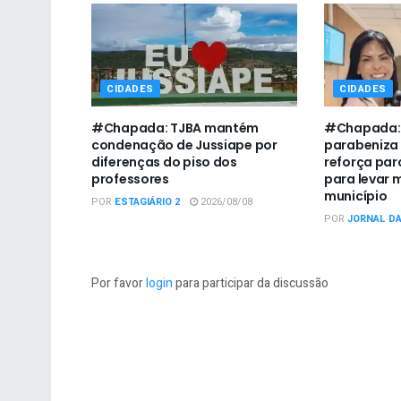
CIDADES
CIDADES
#Chapada: TJBA mantém
#Chapada:
condenação de Jussiape por
parabeniza
diferenças do piso dos
reforça par
professores
para levar 
município
POR
ESTAGIÁRIO 2
2026/08/08
POR
JORNAL D
Por favor
login
para participar da discussão