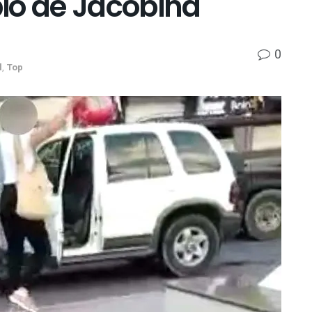
io de Jacobina
0
l
,
Top