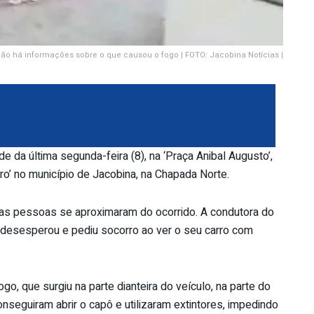
ão há informações sobre o que causou o fogo | FOTO: Jacobina Notícias |
e da última segunda-feira (8), na ‘Praça Anibal Augusto’,
o’ no município de Jacobina, na Chapada Norte.
ersas pessoas se aproximaram do ocorrido. A condutora do
e desesperou e pediu socorro ao ver o seu carro com
o, que surgiu na parte dianteira do veículo, na parte do
onseguiram abrir o capô e utilizaram extintores, impedindo