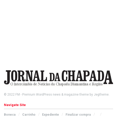
© 2022
FM
- Premium WordPress news & magazine theme by
Jegtheme
.
Navigate Site
Boneca
Carrinho
Expediente
Finalizar compra