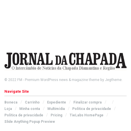
© 2022
FM
- Premium WordPress news & magazine theme by
Jegtheme
.
Navigate Site
Boneca
Carrinho
Expediente
Finalizar compra
Loja
Minha conta
Multimídia
Política de privacidade
Política de privacidade
Pricing
TieLabs HomePage
Slide Anything Popup Preview