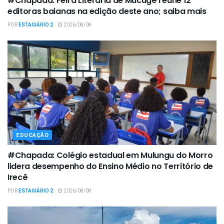
#Chapada: Feira Literária de Mucugê reúne 12
editoras baianas na edição deste ano; saiba mais
POR
ESTAGIÁRIO 2
2026/08/08
EDUCAÇÃO
#Chapada: Colégio estadual em Mulungu do Morro
lidera desempenho do Ensino Médio no Território de
Irecê
POR
ESTAGIÁRIO 2
2026/08/08