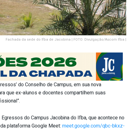
Fachada da sede do Ifba de Jacobina | FOTO: Divulgação/Ascom Ifba |
‘egressos’ do Conselho de Campus, em sua nova
ara que ex-alunos e docentes compartilhem suas
issional”.
l de Egressos do Campus Jacobina do Ifba, que acontece no
és da plataforma Google Meet:
meet.google.com/qbc-bkxz-