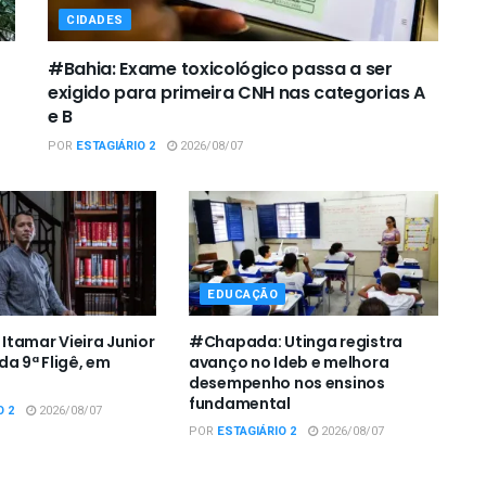
CIDADES
#Bahia: Exame toxicológico passa a ser
exigido para primeira CNH nas categorias A
e B
POR
ESTAGIÁRIO 2
2026/08/07
EDUCAÇÃO
tamar Vieira Junior
#Chapada: Utinga registra
da 9ª Fligê, em
avanço no Ideb e melhora
desempenho nos ensinos
fundamental
O 2
2026/08/07
POR
ESTAGIÁRIO 2
2026/08/07