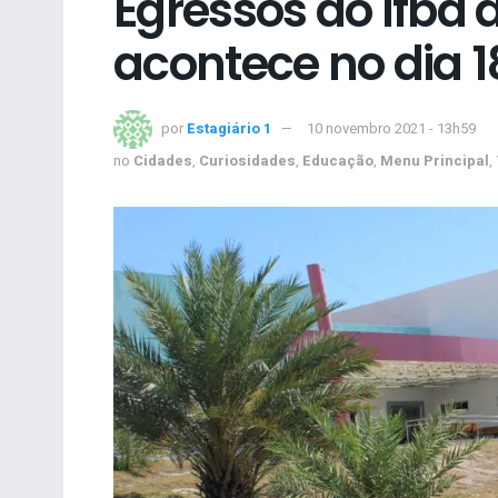
Egressos do Ifba 
acontece no dia 
por
Estagiário 1
10 novembro 2021 - 13h59
no
Cidades
,
Curiosidades
,
Educação
,
Menu Principal
,