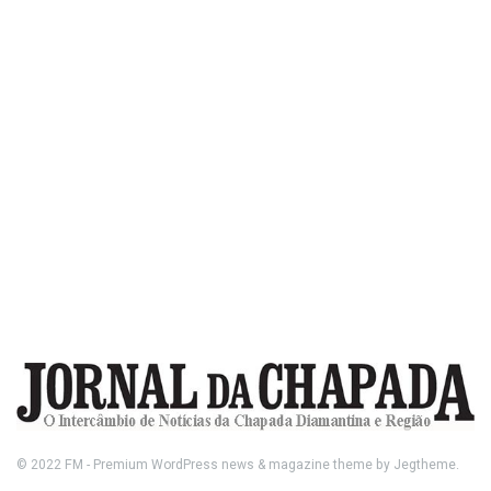
© 2022
FM
- Premium WordPress news & magazine theme by
Jegtheme
.