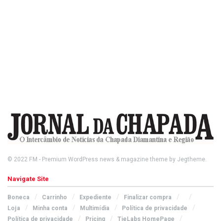
© 2022
FM
- Premium WordPress news & magazine theme by
Jegtheme
.
Navigate Site
Boneca
Carrinho
Expediente
Finalizar compra
Loja
Minha conta
Multimídia
Política de privacidade
Política de privacidade
Pricing
TieLabs HomePage