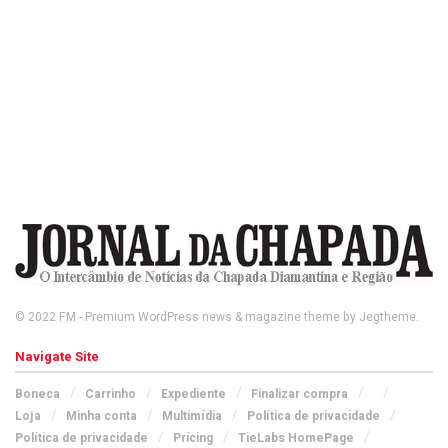
© 2022
FM
- Premium WordPress news & magazine theme by
Jegtheme
.
Navigate Site
Boneca
Carrinho
Expediente
Finalizar compra
Loja
Minha conta
Multimídia
Política de privacidade
Política de privacidade
Pricing
TieLabs HomePage