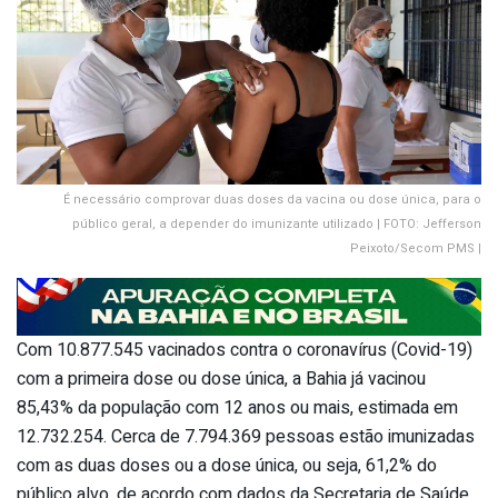
É necessário comprovar duas doses da vacina ou dose única, para o
público geral, a depender do imunizante utilizado | FOTO: Jefferson
Peixoto/Secom PMS |
Com 10.877.545 vacinados contra o coronavírus (Covid-19)
com a primeira dose ou dose única, a Bahia já vacinou
85,43% da população com 12 anos ou mais, estimada em
12.732.254. Cerca de 7.794.369 pessoas estão imunizadas
com as duas doses ou a dose única, ou seja, 61,2% do
público alvo, de acordo com dados da Secretaria de Saúde