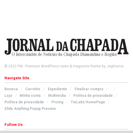
© 2022
FM
- Premium WordPress news & magazine theme by
Jegtheme
.
Navigate Site
Boneca
Carrinho
Expediente
Finalizar compra
Loja
Minha conta
Multimídia
Política de privacidade
Política de privacidade
Pricing
TieLabs HomePage
Slide Anything Popup Preview
Follow Us