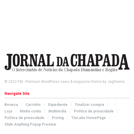
© 2022
FM
- Premium WordPress news & magazine theme by
Jegtheme
.
Navigate Site
Boneca
Carrinho
Expediente
Finalizar compra
Loja
Minha conta
Multimídia
Política de privacidade
Política de privacidade
Pricing
TieLabs HomePage
Slide Anything Popup Preview