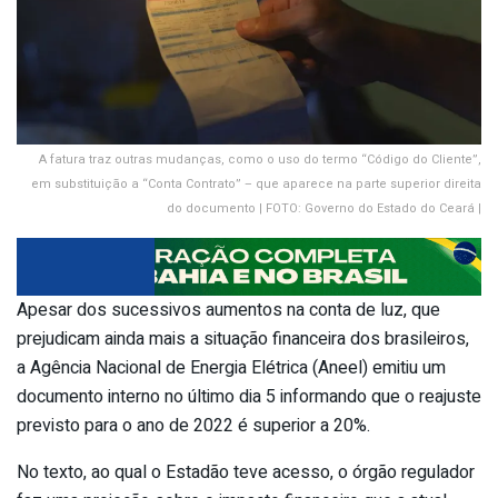
A fatura traz outras mudanças, como o uso do termo “Código do Cliente”,
em substituição a “Conta Contrato” – que aparece na parte superior direita
do documento | FOTO: Governo do Estado do Ceará |
Apesar dos sucessivos aumentos na conta de luz, que
prejudicam ainda mais a situação financeira dos brasileiros,
a Agência Nacional de Energia Elétrica (Aneel) emitiu um
documento interno no último dia 5 informando que o reajuste
previsto para o ano de 2022 é superior a 20%.
No texto, ao qual o Estadão teve acesso, o órgão regulador