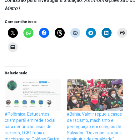
comissão para investigar a situação.
As informações são do
Metro1.
Compartilhe isso:
Relacionado
#Polêmica: Estudantes
#Bahia: Valmir repudia casos
criam perfil em rede social
de racismo, machismo e
para denunciar casos de
perseguição em colégios de
racismo, LGBTfobia e
Salvador; “Deveriam ajudar a
machismo no Colégio Sartre
diminuir a desigualdade”