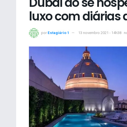
Dubai ao se hosp
luxo com diárias 
por
Estagiário 1
13 novembro 2021 - 14h38
n