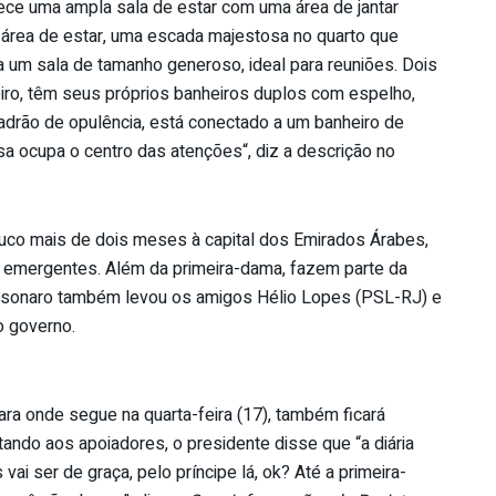
erece uma ampla sala de estar com uma área de jantar
a área de estar, uma escada majestosa no quarto que
a um sala de tamanho generoso, ideal para reuniões. Dois
iro, têm seus próprios banheiros duplos com espelho,
padrão de opulência, está conectado a um banheiro de
 ocupa o centro das atenções“, diz a descrição no
ouco mais de dois meses à capital dos Emirados Árabes,
 emergentes. Além da primeira-dama, fazem parte da
Bolsonaro também levou os amigos Hélio Lopes (PSL-RJ) e
o governo.
ara onde segue na quarta-feira (17), também ficará
ndo aos apoiadores, o presidente disse que “a diária
vai ser de graça, pelo príncipe lá, ok? Até a primeira-