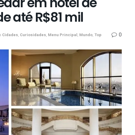
edar em hotel de
de até R$81 mil
0
o
Cidades
,
Curiosidades
,
Menu Principal
,
Mundo
,
Top