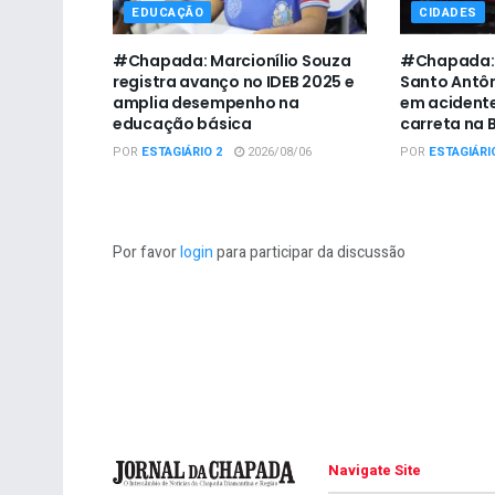
EDUCAÇÃO
CIDADES
#Chapada: Marcionílio Souza
#Chapada: 
registra avanço no IDEB 2025 e
Santo Antô
amplia desempenho na
em acidente
educação básica
carreta na 
POR
ESTAGIÁRIO 2
2026/08/06
POR
ESTAGIÁRI
Por favor
login
para participar da discussão
Navigate Site