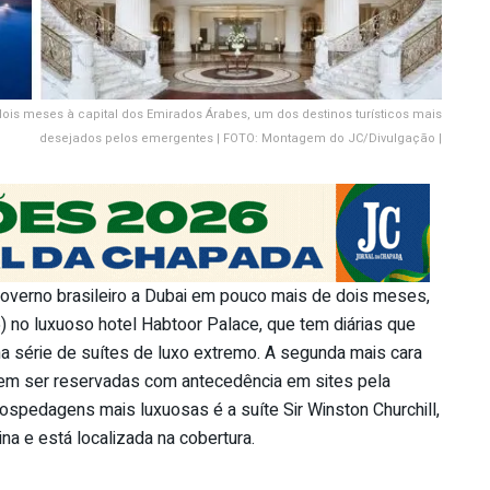
dois meses à capital dos Emirados Árabes, um dos destinos turísticos mais
desejados pelos emergentes | FOTO: Montagem do JC/Divulgação |
governo brasileiro a Dubai em pouco mais de dois meses,
) no luxuoso hotel Habtoor Palace, que tem diárias que
a série de suítes de luxo extremo. A segunda mais cara
dem ser reservadas com antecedência em sites pela
ospedagens mais luxuosas é a suíte Sir Winston Churchill,
na e está localizada na cobertura.