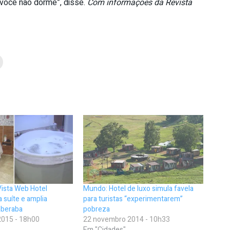
e você não dorme”, disse.
Com informações da Revista
Vista Web Hotel
Mundo: Hotel de luxo simula favela
 suíte e amplia
para turistas “experimentarem”
aberaba
pobreza
015 - 18h00
22 novembro 2014 - 10h33
Em "Cidades"