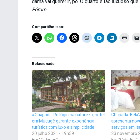
dama vai querer ir, pô. O quarto é tão luxuoso qu
Fórum.
Compartilhe isso:
Relacionado
#Chapada: Refúgio na natureza, hotel
Chapada: Bela
em Mucugê garante experiência
apresenta nova
turística com luxo e simplicidade
serviços em It
20 julho 2021 - 19h59
23 novembro 2
Em "Cidades"
Em "Cidades"