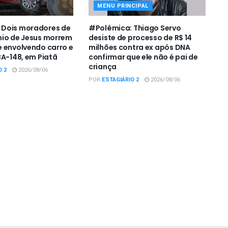
MENU PRINCIPAL
Dois moradores de
#Polêmica: Thiago Servo
nio de Jesus morrem
desiste de processo de R$ 14
 envolvendo carro e
milhões contra ex após DNA
BA-148, em Piatã
confirmar que ele não é pai de
criança
O 2
2026/08/06
POR
ESTAGIÁRIO 2
2026/08/06