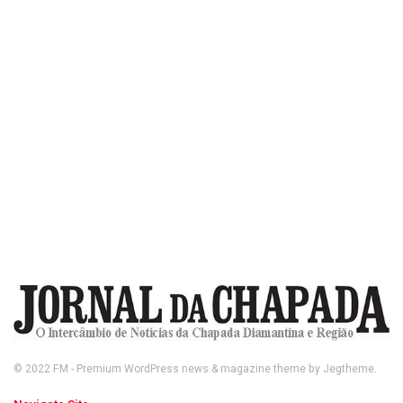
© 2022
FM
- Premium WordPress news & magazine theme by
Jegtheme
.