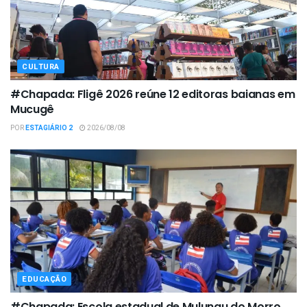
CULTURA
#Chapada: Fligê 2026 reúne 12 editoras baianas em
Mucugê
POR
ESTAGIÁRIO 2
2026/08/08
EDUCAÇÃO
#Chapada: Escola estadual de Mulungu do Morro