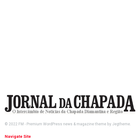
© 2022
FM
- Premium WordPress news & magazine theme by
Jegtheme
.
Navigate Site