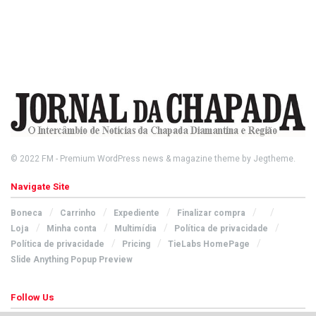
© 2022
FM
- Premium WordPress news & magazine theme by
Jegtheme
.
Navigate Site
Boneca
Carrinho
Expediente
Finalizar compra
Loja
Minha conta
Multimídia
Política de privacidade
Política de privacidade
Pricing
TieLabs HomePage
Slide Anything Popup Preview
Follow Us