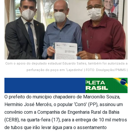
Com o apoio do deputado estadual Eduardo Salles, também foi autorizada a
perfuração do poço em ‘Lajedinho’ | FOTO: Divulgação/PMMS |
O prefeito do município chapadeiro de Marcionílio Souza,
Hermínio José Mercês, o popular ‘Corró’ (PP), assinou um
convênio com a Companhia de Engenharia Rural da Bahia
(CERB), na quarta-feira (17), para a entrega de 10 mil metros
de tubos que irão levar água para o assentamento